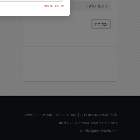
מדיניות הפרטיות
© כל הזכויות שמורות 2014 | סטודיו מוטיבציה – סטודיו בוטיק לעיצוב
גרפי | טל' 08-9450911 פקס: 08-9352850 |
studio@motivazia.net