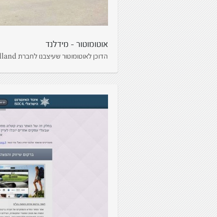
אוטומוטור – מידלנד
הדוכן לאוטומוטור שעיצבנו לחברת Midland המשווקת מצלמות אקסטרים ומגוון אביזרים לרוכבי אופנועים.