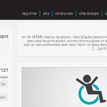
ו
העבודות שלנו
מפרגנים לנו
בלוג
יצירת קשר
חיפו
ברוב אתרי מוטיבציה מותקנת מערכת ליצירת מטמון (Cache) באתר. המטמון יוצר גרסאות HTML של דפי
דף שנטען במהירות המירבית. המטמון מרוקן את עצמו באופן
אותו באופן ידני. למשל, כאשר אתם עושים שינויים באתר אך אתם
 לרוקן […]
דברו
השאירו