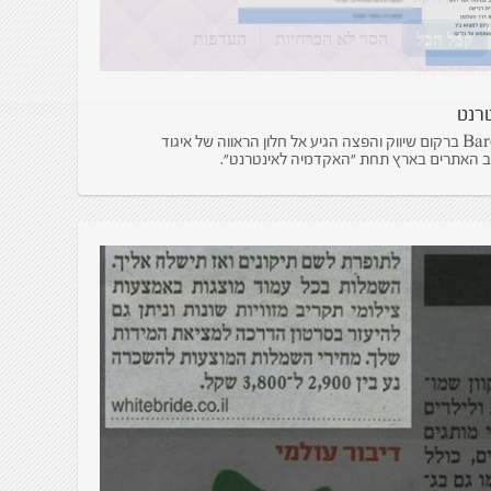
טרנט
עשינו את זה, שוב! אתר המסחר של Barcom ברקום שיווק והפצה הגיע אל חלון הראווה של איגוד
ב האתרים בארץ תחת "האקדמיה לאינטרנט".