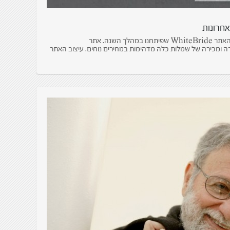
אייטם בעיתון ממון של ידיעות אחרונות על האתר WhiteBride שפיתחנו במהלך השנה. אתר
ודי להשכרה ומכירה של שמלות כלה מדהימות במחירים נוחים. עיצוב האתר