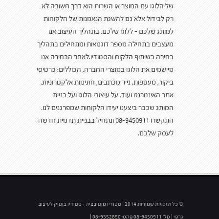
של הלוגו עם המוצר או השרות הוא דרך חשובה לא
רק לבידול אלא גם להשגת הנאמנות של הלקוחות
למותג שלכם – ללוגו שלכם. בתהליך העיצוב אנו
מעצבים בתחילה מספר דוגמאות ומתחילים בתהליך
בחירה בשיתוף הלקוח והסטודיו.לאחר הבחירה אנו
מיישמים את הלוגו במוצרי החברה, הכוללים: כרטיסי
ביקור, מעטפות, נייר מכתבים, חתימות אלקטרוניות,
אתר האינטרנט ועוד. על עיצובי הלוגו ועל בניית
המותג שכבר ביצענו יעידו הלקוחות שמפרגנים לנו.
התקשרו 08-9450911 ונתחיל בבניית תדמית חדשה
לעסק שלכם.
© כל הזכויות שמורות 2014 | סטודיו מוטיבציה – סטודיו בוטיק לעיצוב
גרפי | טל' 08-9450911 פקס: 08-9352850 |