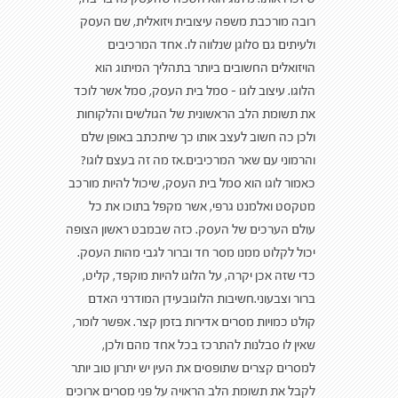
רובה מורכבת משפה עיצובית ויזואלית, שם העסק
ולעיתים גם סלוגן שנלווה לו. אחד המרכיבים
הויזואלים החשובים ביותר בתהליך המיתוג הוא
הלוגו. עיצוב לוגו – סמל בית העסק, סמל אשר לוכד
את תשומת הלב הראשונית של הגולשים והלקוחות
ולכן כה חשוב לעצב אותו כך שיתכתב באופן שלם
והרמוני עם שאר המרכיבים.אז מה זה בעצם לוגו?
כאמור לוגו הוא סמל בית העסק, שיכול להיות מורכב
מטקסט ואלמנט גרפי, אשר מקפל בתוכו את כל
עולם הערכים של העסק. כזה שבמבט ראשון הצופה
יכול לקלוט ממנו מסר חד וברור לגבי מהות העסק.
כדי שזה אכן יקרה, על הלוגו להיות מוקפד, קליט,
ברור וצבעוני.חשיבות הלוגובעידן המודרני האדם
קולט כמויות מסרים אדירות בזמן קצר. אפשר לומר,
שאין לו סבלנות להתרכז בכל אחד מהם ולכן,
למסרים קצרים שתופסים את העין יש יתרון טוב יותר
לקבל את תשומת הלב הראויה על פני מסרים ארוכים