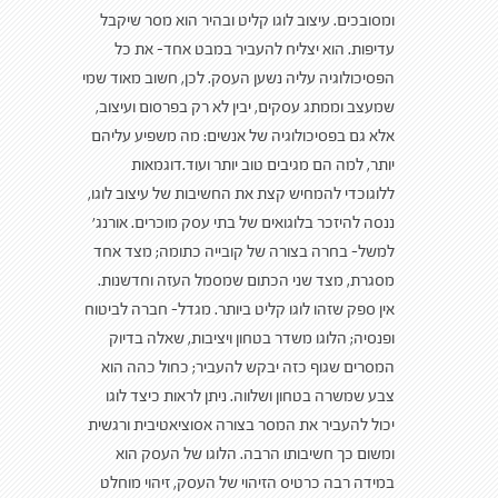
ומסובכים. עיצוב לוגו קליט ובהיר הוא מסר שיקבל
עדיפות. הוא יצליח להעביר במבט אחד- את כל
הפסיכולוגיה עליה נשען העסק. לכן, חשוב מאוד שמי
שמעצב וממתג עסקים, יבין לא רק בפרסום ועיצוב,
אלא גם בפסיכולוגיה של אנשים: מה משפיע עליהם
יותר, למה הם מגיבים טוב יותר ועוד.דוגמאות
ללוגוכדי להמחיש קצת את החשיבות של עיצוב לוגו,
ננסה להיזכר בלוגואים של בתי עסק מוכרים. אורנג'
למשל- בחרה בצורה של קובייה כתומה; מצד אחד
מסגרת, מצד שני הכתום שמסמל העזה וחדשנות.
אין ספק שזהו לוגו קליט ביותר. מגדל- חברה לביטוח
ופנסיה; הלוגו משדר בטחון ויציבות, שאלה בדיוק
המסרים שגוף כזה יבקש להעביר; כחול כהה הוא
צבע שמשרה בטחון ושלווה. ניתן לראות כיצד לוגו
יכול להעביר את המסר בצורה אסוציאטיבית ורגשית
ומשום כך חשיבותו הרבה. הלוגו של העסק הוא
במידה רבה כרטיס הזיהוי של העסק, זיהוי מוחלט