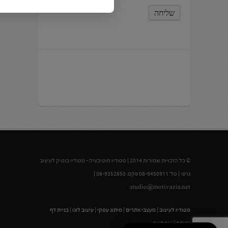
© כל הזכויות שמורות 2014 | סטודיו מוטיבציה – סטודיו בוטיק לעיצוב
גרפי | טל' 08-9450911 פקס: 08-9352850 |
studio@motivazia.net
סטודיו לעיצוב
|
מעצבי אתרים
|
מיתוג עסקי
|
עיצוב לוגו
|
בניית דף
נחיתה
|
צור קשר