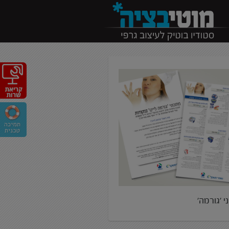
י ׳גורמה׳