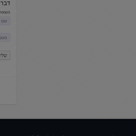
דברו
השאירו