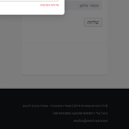
מדיניות הפרטיות
© כל הזכויות שמורות 2014 | סטודיו מוטיבציה – סטודיו בוטיק לעיצוב
גרפי | טל' 08-9450911 פקס: 08-9352850 |
studio@motivazia.net