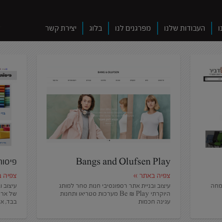
ו
העבודות שלנו
מפרגנים לנו
בלוג
יצירת קשר
Bangs and Olufsen Play
פיסות
צפיה באתר »
צפיה 
תמחה
עיצוב ובניית אתר רספונסיבי חנות סחר למותג
עיצוב ו
היוקרתי Be & Play מערכות סטריאו ותחנות
של ארי
עגינה חכמות
בבד, אב