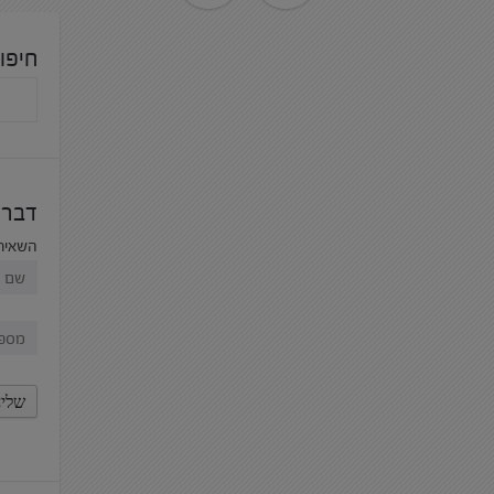
חיפו
דברו
השאירו